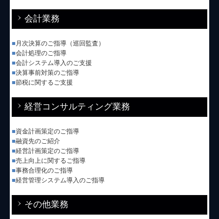
Q&A経営相談
会計業務
税務カレンダー
■
月次決算のご指導（巡回監査）
■
会計処理のご指導
税務Q&A
■
会計システム導入のご支援
■
決算事前対策のご指導
個人情報保護方針
■
節税に関するご支援
社長メニューASP版
経営コンサルティング業務
TKCシステムQ&A
■
資金計画策定のご指導
経営改善オンデマンド講座
■
融資先のご紹介
■
経営計画策定のご指導
■
売上向上に関するご指導
■
事務合理化のご指導
■
経営管理システム導入のご指導
その他業務