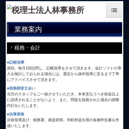
トップページ
業務案内
事務所紹介
経営理念
税務・会計
交通案内
■
記帳指導
原則、毎月1回訪問し、記帳指導をさせて頂きます。会計ソフトの導
業務案内
入を検討しておられる場合には、選定から操作指導に至るまで丁寧
にアドバイスさせて頂きます。
お問合せ
■
税務調査立会い
補助金・助成金・融資情報
当方のスタッフもご一緒させていただき、本来支払うべき税金以上
に請求されることがないよう、また、問題を指摘された場合の調整
関与先向け融資商品ご紹介
代行をいたします。
■
決算業務
経営者お役立ち情報
決算指導及び、税務署、都道府県、市町村提出用の各種申告書を作
成いたします。
経営者オススメ情報